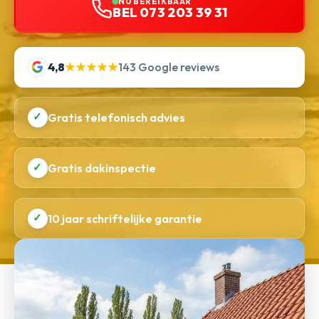
NU BEREIKBAAR
BEL 073 203 39 31
4,8
★★★★★
143 Google reviews
✓
Gratis telefonisch advies
✓
Gratis dakinspectie
✓
10 jaar schriftelijke garantie