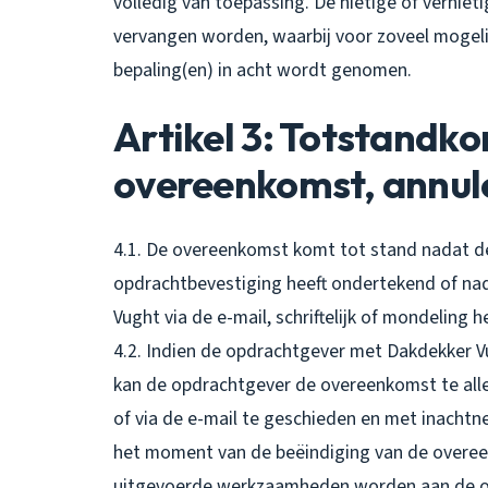
volledig van toepassing. De nietige of vernie
vervangen worden, waarbij voor zoveel mogelij
bepaling(en) in acht wordt genomen.
Artikel 3: Totstandk
overeenkomst, annul
4.1. De overeenkomst komt tot stand nadat de
opdrachtbevestiging heeft ondertekend of na
Vught via de e-mail, schriftelijk of mondeling h
4.2. Indien de opdrachtgever met Dakdekker 
kan de opdrachtgever de overeenkomst te allen
of via de e-mail te geschieden en met inachtn
het moment van de beëindiging van de overee
uitgevoerde werkzaamheden worden aan de op