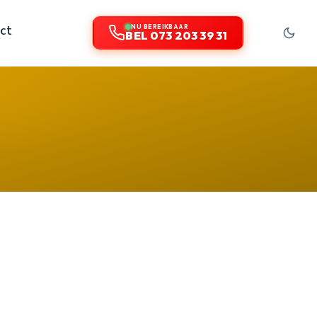
ct
NU BEREIKBAAR
BEL 073 203 39 31