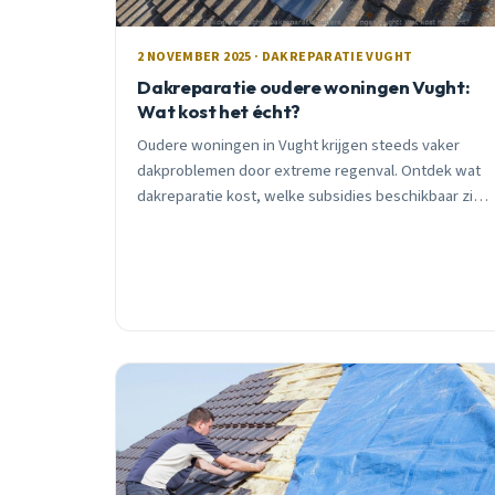
2 NOVEMBER 2025 · DAKREPARATIE VUGHT
Dakreparatie oudere woningen Vught:
Wat kost het écht?
Oudere woningen in Vught krijgen steeds vaker
dakproblemen door extreme regenval. Ontdek wat
dakreparatie kost, welke subsidies beschikbaar zijn,
en wanneer je direct moet handelen.