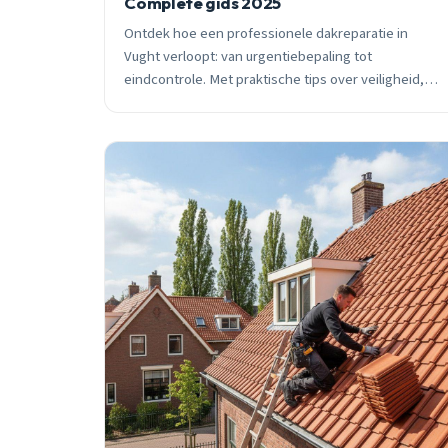
Complete gids 2025
Ontdek hoe een professionele dakreparatie in
Vught verloopt: van urgentiebepaling tot
eindcontrole. Met praktische tips over veiligheid,
kosten en seizoensplanning voor Vught
huiseigenaren.