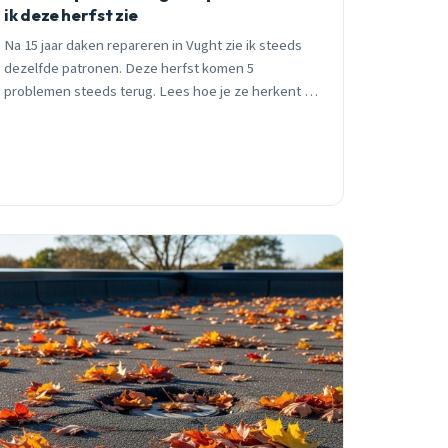
ik deze herfst zie
Na 15 jaar daken repareren in Vught zie ik steeds
dezelfde patronen. Deze herfst komen 5
problemen steeds terug. Lees hoe je ze herkent en
wat je ermee moet doen, voordat een klein
probleem groot wordt.