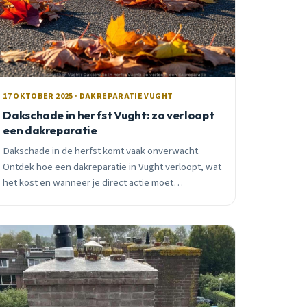
17 OKTOBER 2025 · DAKREPARATIE VUGHT
Dakschade in herfst Vught: zo verloopt
een dakreparatie
Dakschade in de herfst komt vaak onverwacht.
Ontdek hoe een dakreparatie in Vught verloopt, wat
het kost en wanneer je direct actie moet
ondernemen. Eerlijk advies van een lokale vakman.