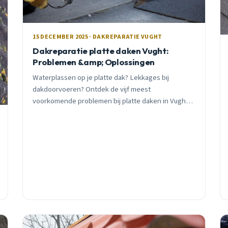
15 DECEMBER 2025 · DAKREPARATIE VUGHT
Dakreparatie platte daken Vught:
Problemen &amp; Oplossingen
Waterplassen op je platte dak? Lekkages bij
dakdoorvoeren? Ontdek de vijf meest
voorkomende problemen bij platte daken in Vught
en leer hoe je ze herkent en oplost voordat ze
uitgroeien tot dure reparaties.