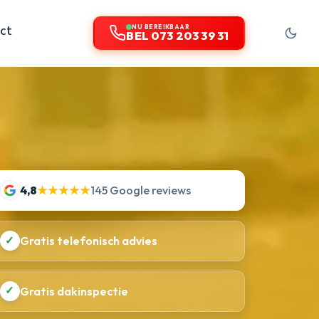
ct
NU BEREIKBAAR
BEL 073 203 39 31
4,8
★★★★★
145 Google reviews
✓
Gratis telefonisch advies
✓
Gratis dakinspectie