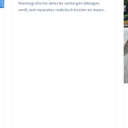
thermografische detectie verborgen lekkages
vindt, wat reparaties realistisch kosten en waarom
oktober de duurste maand is. Inclusief subsidie-tips.