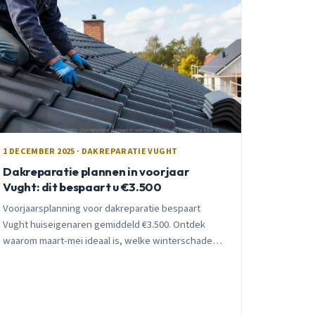
1 DECEMBER 2025 · DAKREPARATIE VUGHT
Dakreparatie plannen in voorjaar
Vught: dit bespaart u €3.500
Voorjaarsplanning voor dakreparatie bespaart
Vught huiseigenaren gemiddeld €3.500. Ontdek
waarom maart-mei ideaal is, welke winterschade
vaak voorkomt, en hoe preventief onderhoud
duizenden euro&#8217;s bespaart.