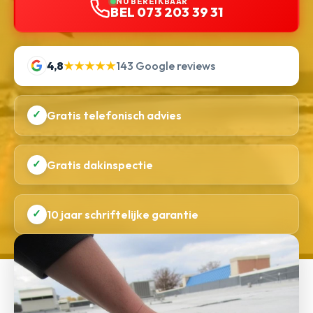
NU BEREIKBAAR
BEL 073 203 39 31
4,8
★★★★★
143 Google reviews
✓
Gratis telefonisch advies
✓
Gratis dakinspectie
✓
10 jaar schriftelijke garantie