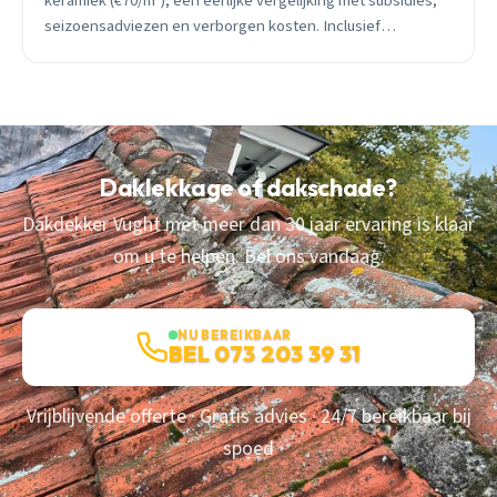
keramiek (€70/m²), een eerlijke vergelijking met subsidies,
seizoensadviezen en verborgen kosten. Inclusief
rekenvoorbeeld voor 50m² dak.
Daklekkage of dakschade?
Dakdekker Vught met meer dan 30 jaar ervaring is klaar
om u te helpen. Bel ons vandaag.
NU BEREIKBAAR
BEL 073 203 39 31
Vrijblijvende offerte · Gratis advies · 24/7 bereikbaar bij
spoed